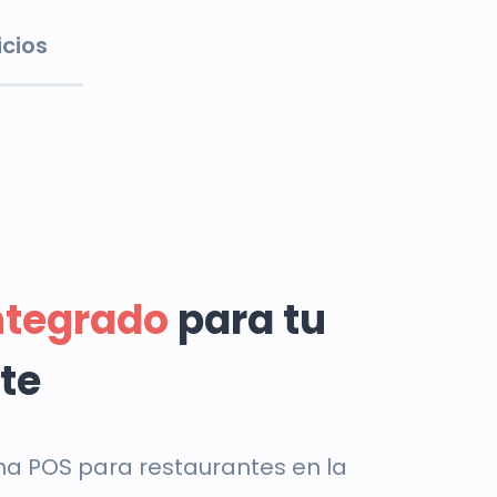
icios
ntegrado
para tu
te
ma POS para restaurantes en la