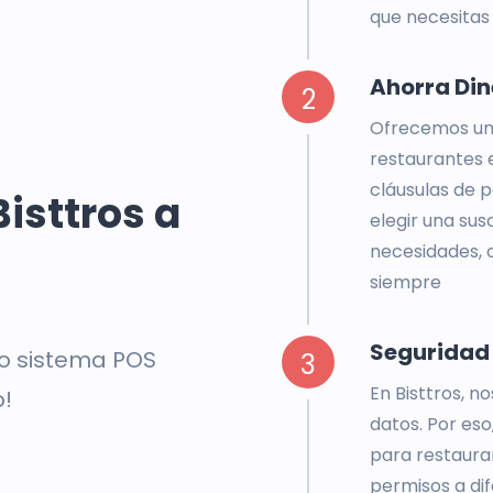
que necesitas
Ahorra Din
2
Ofrecemos una
restaurantes e
cláusulas de 
Bisttros a
elegir una sus
necesidades, o
siempre
Seguridad
ro sistema POS
3
En Bisttros, n
o!
datos. Por es
para restauran
permisos a dif