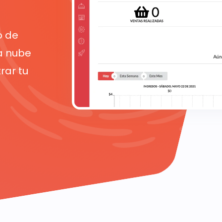
o de
a nube
rar tu